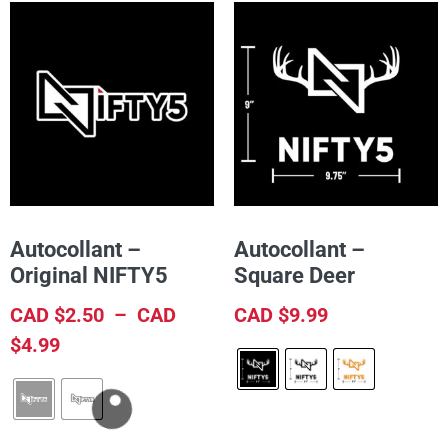
Autocollant –
Autocollant –
Original NIFTY5
Square Deer
CAD $
2.50
–
CAD
CAD $
9.99
$
4.99
CHOIX DES OPTIONS