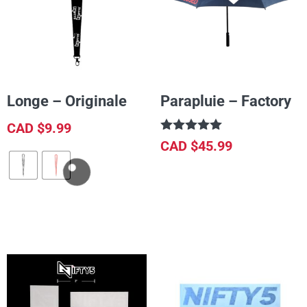
Longe – Originale
Parapluie – Factory
CAD $
9.99
Note
CAD $
45.99
5.00
sur 5
CONTINUER LA LECTURE
CHOIX DES OPTIONS